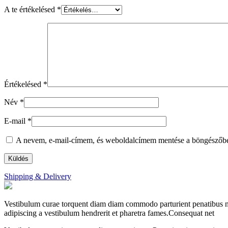
A te értékelésed
*
Értékelésed
*
Név
*
E-mail
*
A nevem, e-mail-címem, és weboldalcímem mentése a böngészőb
Shipping & Delivery
Vestibulum curae torquent diam diam commodo parturient penatibus nunc
adipiscing a vestibulum hendrerit et pharetra fames.Consequat net