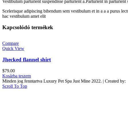
Vestibulum parturient suspendisse parturient a.Parturient in parturien
Scelerisque adipiscing bibendum sem vestibulum et in a a a purus lect
hac vestibulum amet elit
Kapcsolódó termékek
Compare
Quick View
Jhecked flannel shirt
$
79.00
Kosárba teszem
Minden jog fenntartva Luxury Pet Spa Just Mine 2022. | Created by:
Scroll To Top
Facebook
Instagram
WhatsApp
WhatsApp
We use cookies to improve your experience on our website. By browsin
Accept