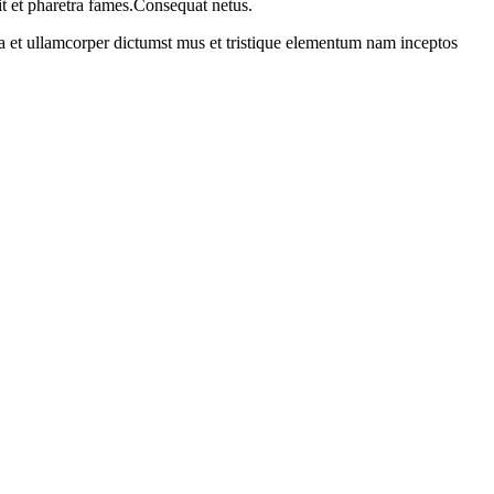
it et pharetra fames.Consequat netus.
 a et ullamcorper dictumst mus et tristique elementum nam inceptos