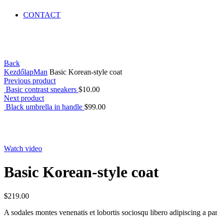
CONTACT
Back
Kezdőlap
Man
Basic Korean-style coat
Previous product
Basic contrast sneakers
$
10.00
Next product
Black umbrella in handle
$
99.00
Click to enlarge
Watch video
Basic Korean-style coat
$
219.00
A sodales montes venenatis et lobortis sociosqu libero adipiscing a par