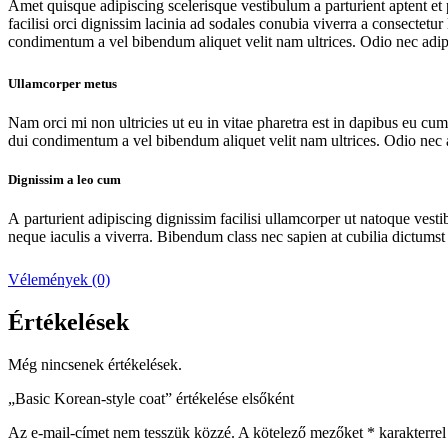
Amet quisque adipiscing scelerisque vestibulum a parturient aptent et 
facilisi orci dignissim lacinia ad sodales conubia viverra a consectetur
condimentum a vel bibendum aliquet velit nam ultrices. Odio nec adip
Ullamcorper metus
Nam orci mi non ultricies ut eu in vitae pharetra est in dapibus eu cum
dui condimentum a vel bibendum aliquet velit nam ultrices. Odio nec a
Dignissim a leo cum
A parturient adipiscing dignissim facilisi ullamcorper ut natoque vesti
neque iaculis a viverra. Bibendum class nec sapien at cubilia dictumst 
Vélemények (0)
Értékelések
Még nincsenek értékelések.
„Basic Korean-style coat” értékelése elsőként
Az e-mail-címet nem tesszük közzé.
A kötelező mezőket
*
karakterrel