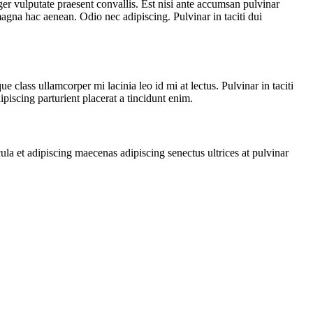
ger vulputate praesent convallis. Est nisi ante accumsan pulvinar
 magna hac aenean. Odio nec adipiscing. Pulvinar in taciti dui
 class ullamcorper mi lacinia leo id mi at lectus. Pulvinar in taciti
iscing parturient placerat a tincidunt enim.
ula et adipiscing maecenas adipiscing senectus ultrices at pulvinar