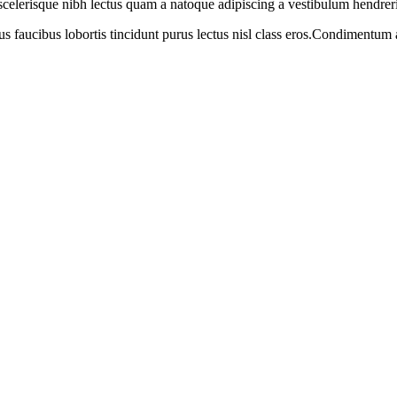
t scelerisque nibh lectus quam a natoque adipiscing a vestibulum hendrer
us faucibus lobortis tincidunt purus lectus nisl class eros.Condimentum
BeeCorp
g this website, you agree to our use of cookies.