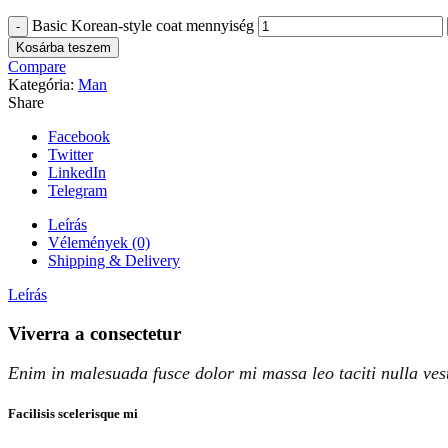
Basic Korean-style coat mennyiség
Kosárba teszem
Compare
Kategória:
Man
Share
Facebook
Twitter
LinkedIn
Telegram
Leírás
Vélemények (0)
Shipping & Delivery
Leírás
Viverra a consectetur
Enim in malesuada fusce dolor mi massa leo taciti nulla ves
Facilisis scelerisque mi