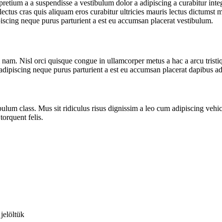
pretium a a suspendisse a vestibulum dolor a adipiscing a curabitur inte
 lectus cras quis aliquam eros curabitur ultricies mauris lectus dictumst
iscing neque purus parturient a est eu accumsan placerat vestibulum.
 nam. Nisl orci quisque congue in ullamcorper metus a hac a arcu tristique
dipiscing neque purus parturient a est eu accumsan placerat dapibus adip
bulum class. Mus sit ridiculus risus dignissim a leo cum adipiscing vehic
torquent felis.
 jelöltük